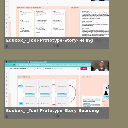
Edubox_-_Tool-Prototype-Story-Telling
Edubox_-_Tool-Prototype-Story-Boarding