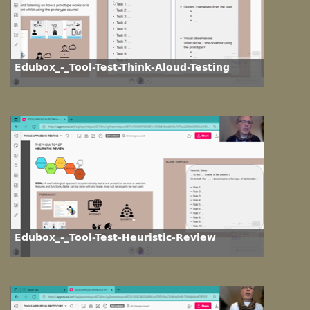
Edubox_-_Tool-Test-Think-Aloud-Testing
Edubox_-_Tool-Test-Heuristic-Review