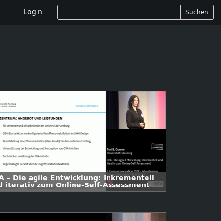
Login
Suchen
A – Die agile Entwicklung: Inkrementell
d iterativ zum Online-Self-Assessment