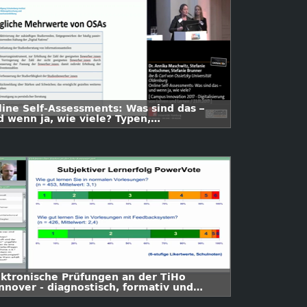
line Self-Assessments: Was sind das –
d wenn ja, wie viele? Typen,
nsatzkontexte und Good Practices
ektronische Prüfungen an der TiHo
nnover - diagnostisch, formativ und
mmativ