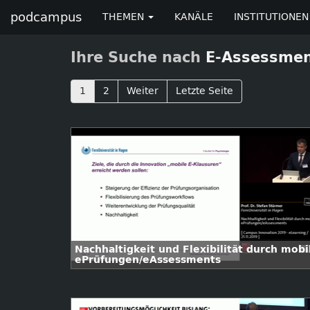
podcampus
THEMEN
KANÄLE
INSTITUTIONEN
Ihre Suche nach
E-Assessme
1
2
Weiter
Letzte Seite
Nachhaltigkeit und Flexibilität durch mobi
ePrüfungen/eAssessments