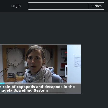
Login
Suchen
e role of copepods and decapods in the
nguela Upwelling System