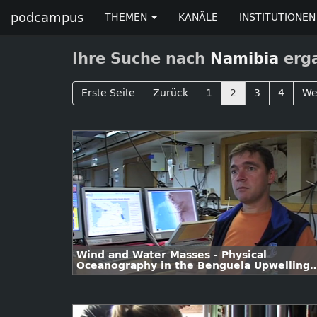
podcampus
THEMEN
KANÄLE
INSTITUTIONEN
Ihre Suche nach
Namibia
erga
Erste Seite
Zurück
1
2
3
4
We
Wind and Water Masses - Physical
Oceanography in the Benguela Upwelling
System