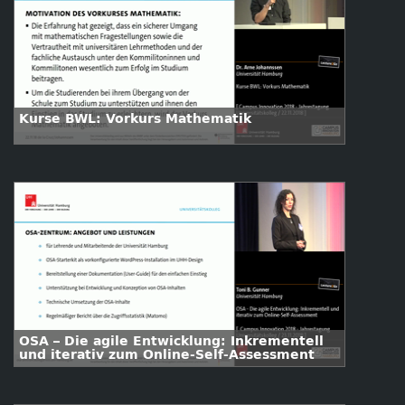
Kurse BWL: Vorkurs Mathematik
OSA – Die agile Entwicklung: Inkrementell
und iterativ zum Online-Self-Assessment