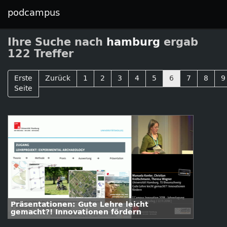
podcampus
Ihre Suche nach
hamburg
ergab
122 Treffer
Erste
Zurück
1
2
3
4
5
6
7
8
9
Seite
Präsentationen: Gute Lehre leicht
gemacht?! Innovationen fördern