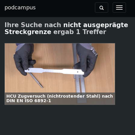
podcampus
Toggle
Toggle
navigation
navigat
Ihre Suche nach
nicht ausgeprägte
Streckgrenze
ergab 1 Treffer
HCU Zugversuch (nichtrostender Stahl) nach
DIN EN ISO 6892-1