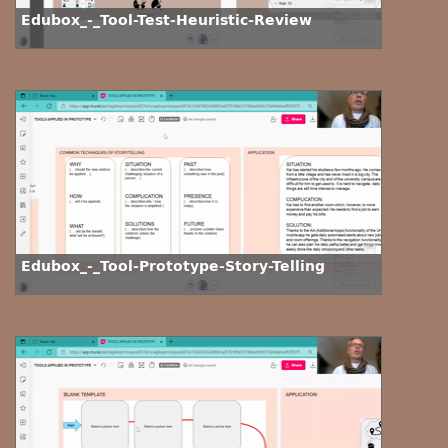
Edubox_-_Tool-Test-Heuristic-Review
Edubox_-_Tool-Prototype-Story-Telling