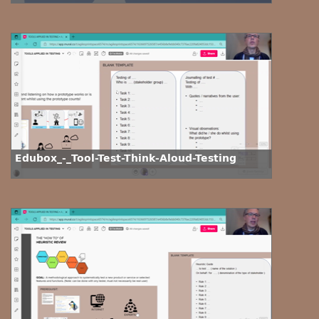
Edubox_-_Tool-Test-Think-Aloud-Testing