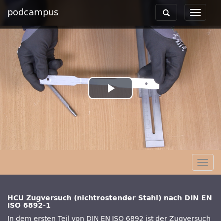
podcampus
Toggle
Toggle
navigation
navigat
Play
Video
Togg
navig
HCU Zugversuch (nichtrostender Stahl) nach DIN EN
ISO 6892-1
In dem ersten Teil von DIN EN ISO 6892 ist der Zugversuch