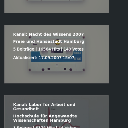
Kanal: Nacht des Wissens 2007
Freie und Hansestadt Hamburg
5 Beiträge | 16564 Hits | 149 Votes
Aktualisiert: 17.09.2007 15:07
Kanal: Labor für Arbeit und
Gesundheit
Hochschule für Angewandte
Wissenschaften Hamburg