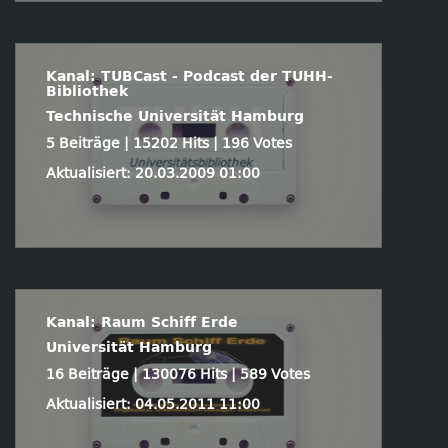
Kanal: TUBCast - Podcast der TUHH-
Bibliothek
Technische Universität Hamburg
5 Beiträge | 15202 Hits | 196 Votes
Aktualisiert: 20.03.2009 01:00
Kanal: Raum Schiff Erde
Universität Hamburg
16 Beiträge | 130076 Hits | 589 Votes
Aktualisiert: 04.05.2011 11:00