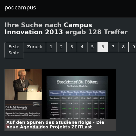
podcampus
Ihre Suche nach
Campus
Innovation 2013
ergab 128 Treffer
Erste
Zurück
1
2
3
4
5
6
7
8
9
Seite
Auf den Spuren des Studienerfolgs - Die
neue Agenda des Projekts ZEITLast