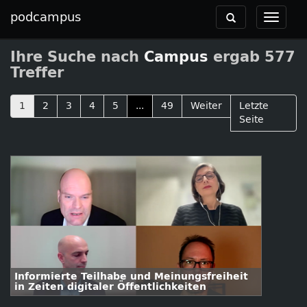
podcampus
Toggle
Toggle
navigation
navigat
Ihre Suche nach
Campus
ergab 577
Treffer
1
2
3
4
5
...
49
Weiter
Letzte
Seite
Informierte Teilhabe und Meinungsfreiheit
in Zeiten digitaler Öffentlichkeiten