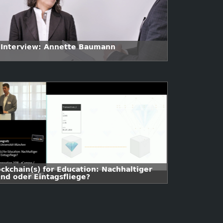
 Interview: Annette Baumann
ockchain(s) for Education: Nachhaltiger
end oder Eintagsfliege?