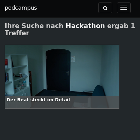
podcampus
Toggle
Toggle
navigation
navigat
Ihre Suche nach
Hackathon
ergab 1
Treffer
Der Beat steckt im Detail