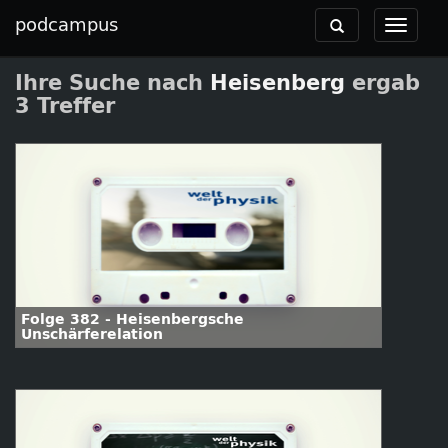
podcampus
Toggle
Toggle
navigation
navigat
Ihre Suche nach
Heisenberg
ergab
3 Treffer
Folge 382 - Heisenbergsche
Unschärferelation