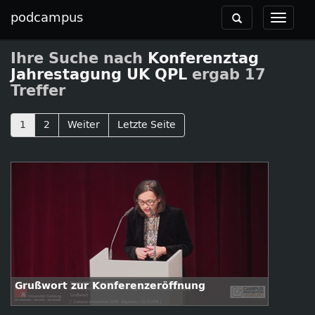
podcampus
Toggle
Toggle
navigation
navigat
Ihre Suche nach
Konferenztag
Jahrestagung UK QPL
ergab 17
Treffer
1
2
Weiter
Letzte Seite
Grußwort zur Konferenzeröffnung