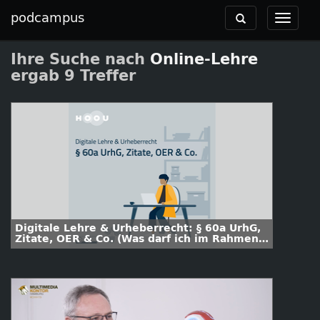
podcampus
Toggle
Toggle
navigation
navigat
Ihre Suche nach
Online-Lehre
ergab 9 Treffer
Digitale Lehre & Urheberrecht: § 60a UrhG,
Zitate, OER & Co. (Was darf ich im Rahmen
meiner Lehre nutzen?)