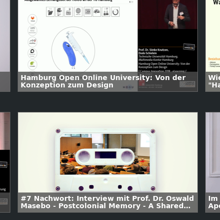
Hamburg Open Online University: Von der
Wi
Konzeption zum Design
"H
#7 Nachwort: Interview mit Prof. Dr. Oswald
Im 
Masebo - Postcolonial Memory - A Shared
Ap
Legacy Tanzania-Germany