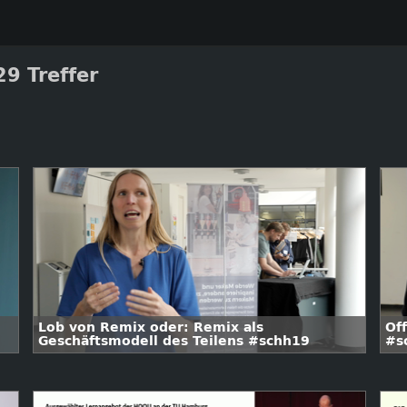
9 Treffer
Lob von Remix oder: Remix als
Of
Geschäftsmodell des Teilens #schh19
#s