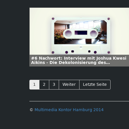
#6 Nachwort: Interview mit Joshua Kwesi
Aikins - Die Dekolonisierung des
Stadtbildes - Straßennamen zwischen
Kolonialnostalgie und Perspektivumkehr
1
2
3
Weiter
Letzte Seite
©
Multimedia Kontor Hamburg 2014