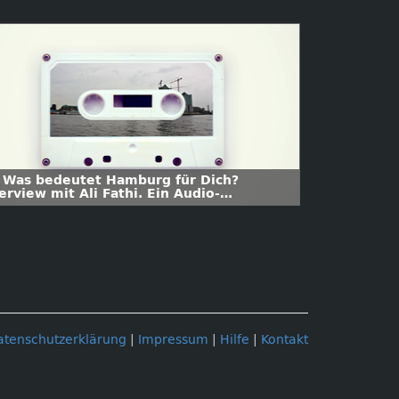
 Was bedeutet Hamburg für Dich?
erview mit Ali Fathi. Ein Audio-
aziergang zu kolonialen
innerungsorten.
atenschutzerklärung
|
Impressum
|
Hilfe
|
Kontakt