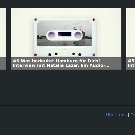
#6 Was bedeutet Hamburg für Dich?
#5
Interview mit Natalie Lazar. Ein Audio-
Int
Spaziergang zu kolonialen
Sp
Erinnerungsorten.
Er
Über uns
|
D