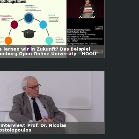
e lernen wir in Zukunft? Das Beispiel
amburg Open Online University – HOOU"
Interview: Prof. Dr. Nicolas
ostolopoulos