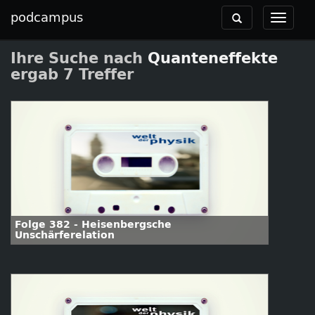
podcampus
Toggle
Toggle
navigation
navigat
Ihre Suche nach
Quanteneffekte
ergab 7 Treffer
Folge 382 - Heisenbergsche
Unschärferelation