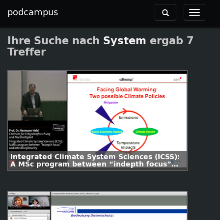
podcampus
Toggle
Toggle
navigation
navigat
Ihre Suche nach
System
ergab 7
Treffer
Integrated Climate System Sciences (ICSS):
A MSc program between “indepth focus”
and interdisciplinarity