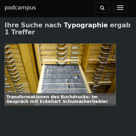
podcampus
Toggle
Toggle
navigation
navigat
Ihre Suche nach
Typographie
ergab
1 Treffer
Transformationen des Buchdrucks: Im
Gespräch mit Eckehart SchumacherGebler