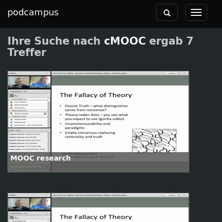
podcampus
Toggle
Toggle
navigation
navigat
Ihre Suche nach
cMOOC
ergab 7
Treffer
MOOC research