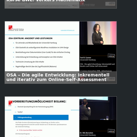
OSA – Die agile Entwicklung: Inkrementell
und iterativ zum Online-Self-Assessment