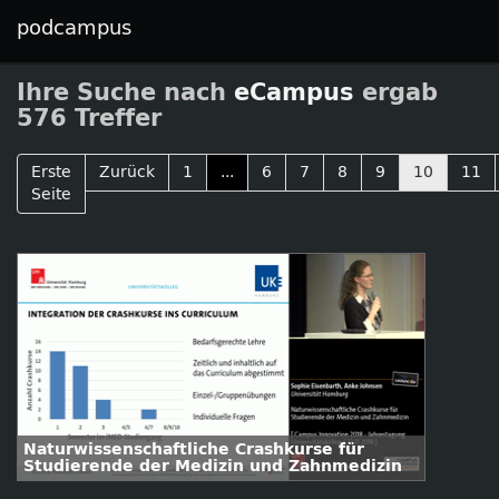
podcampus
Ihre Suche nach
eCampus
ergab
576 Treffer
Erste
Zurück
1
...
6
7
8
9
10
11
Seite
Naturwissenschaftliche Crashkurse für
Studierende der Medizin und Zahnmedizin