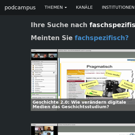
podcampus
THEMEN
KANÄLE
INSTITUTIONEN
Ihre Suche nach
faschspezifi
Meinten Sie
fachspezifisch?
Geschichte 2.0: Wie verändern digitale
Medien das Geschichtsstudium?