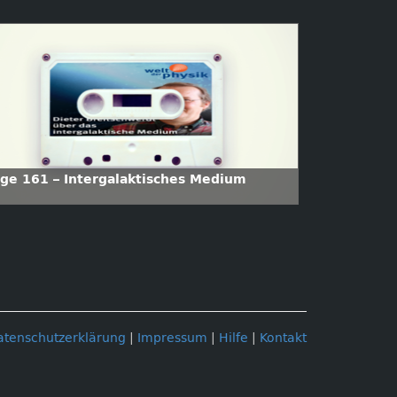
lge 161 – Intergalaktisches Medium
atenschutzerklärung
|
Impressum
|
Hilfe
|
Kontakt