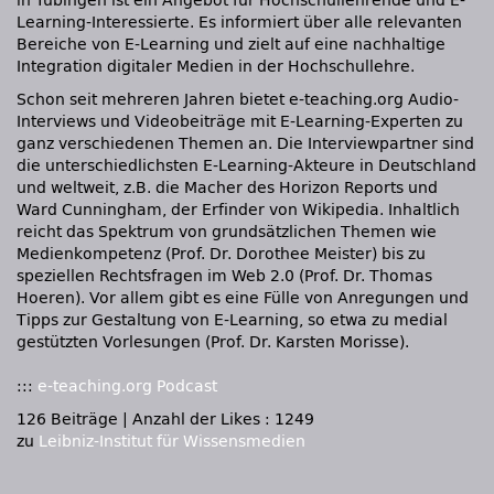
in Tübingen ist ein Angebot für Hochschullehrende und E-
Learning-Interessierte. Es informiert über alle relevanten
Bereiche von E-Learning und zielt auf eine nachhaltige
Integration digitaler Medien in der Hochschullehre.
Schon seit mehreren Jahren bietet e-teaching.org Audio-
Interviews und Videobeiträge mit E-Learning-Experten zu
ganz verschiedenen Themen an. Die Interviewpartner sind
die unterschiedlichsten E-Learning-Akteure in Deutschland
und weltweit, z.B. die Macher des Horizon Reports und
Ward Cunningham, der Erfinder von Wikipedia. Inhaltlich
reicht das Spektrum von grundsätzlichen Themen wie
Medienkompetenz (Prof. Dr. Dorothee Meister) bis zu
speziellen Rechtsfragen im Web 2.0 (Prof. Dr. Thomas
Hoeren). Vor allem gibt es eine Fülle von Anregungen und
Tipps zur Gestaltung von E-Learning, so etwa zu medial
gestützten Vorlesungen (Prof. Dr. Karsten Morisse).
:::
e-teaching.org Podcast
126 Beiträge
|
Anzahl der Likes : 1249
zu
Leibniz-Institut für Wissensmedien