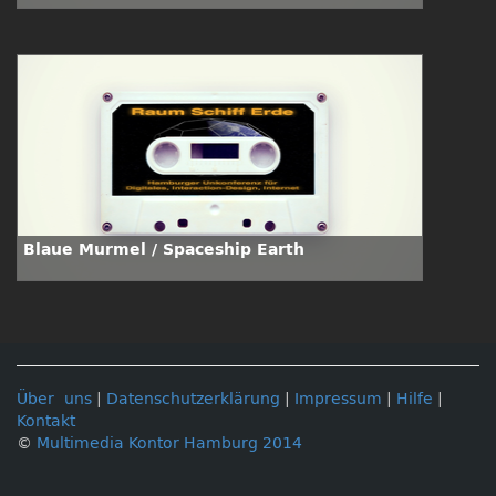
Blaue Murmel / Spaceship Earth
Über uns
|
Datenschutzerklärung
|
Impressum
|
Hilfe
|
Kontakt
©
Multimedia Kontor Hamburg 2014