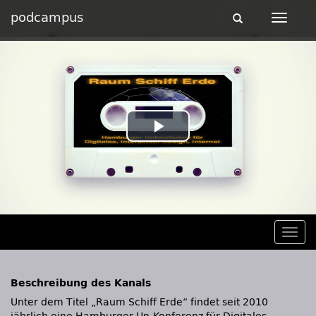
podcampus
Toggle
Toggle
navigation
navigat
Play
Video
Togg
navig
Beschreibung des Kanals
Unter dem Titel „Raum Schiff Erde“ findet seit 2010