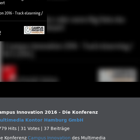
ampus Innovation 2016 - Die Konferenz
ultimedia Kontor Hamburg GmbH
779 Hits
|
31 Votes
|
37 Beiträge
ie Konferenz
Campus Innovation
des Multimedia