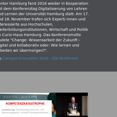
ontor Hamburg fand 2016 wieder in Kooperation
it dem Konferenztag Digitalisierung von Lehren
nd Lernen der Universität Hamburg statt: Am 17.
nd 18. November trafen sich Expert/-innen und
nteressierte aus Hochschulen,
iterbildungsinstitutionen, Wirtschaft und Politik
m Curio-Haus Hamburg. Das Konferenzmotto
autete
Change: Wissensarbeit der Zukunft –
igital und kollaborativ oder: Wie lernen und
rbeiten wir übermorgen?
.
u
Campus Innovation 2016 - Die Konferenz