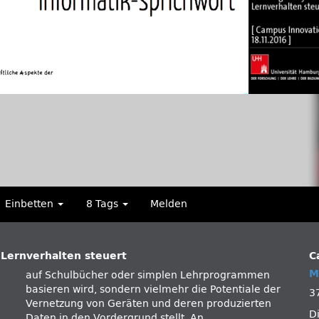
Einbetten
8 Tags
Melden
 Lernverhalten steuert
C
M
auf Schulbücher oder simplen Lehrprogrammen
basieren wird, sondern vielmehr die Potentiale der
3
Vernetzung von Geräten und deren produzierten
D
Daten in den Vordergrund stellt. An