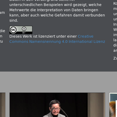
K
unterschiedlichen Beispielen wird gezeigt, welche
m
Mehrwerte die Interpretation von Daten bringen
eam
u
kann, aber auch welche Gefahren damit verbunden
u
sind.
I
We
die
i
on
Dieses Werk ist lizenziert unter einer
Creative
l
zu
Commons Namensnennung 4.0 International Lizenz
d
a
Z