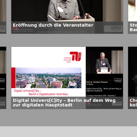
Eröffnung durch die Veranstalter
St
Ba
Digital Univers[C]ity – Berlin auf dem Weg
Ch
zur digitalen Hauptstadt
ko