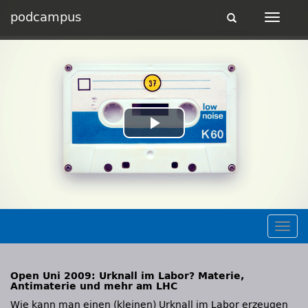
podcampus
Toggle
Toggle
navigation
navigat
Play
Video
Togg
navig
Open Uni 2009: Urknall im Labor? Materie,
Antimaterie und mehr am LHC
Wie kann man einen (kleinen) Urknall im Labor erzeugen