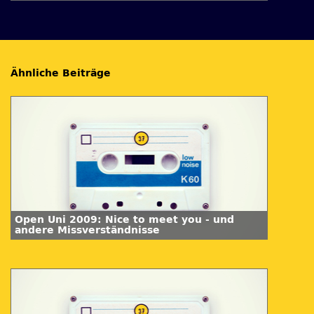
Herzrhythmusstörungen
Ähnliche Beiträge
Open Uni 2009: Nice to meet you - und
andere Missverständnisse