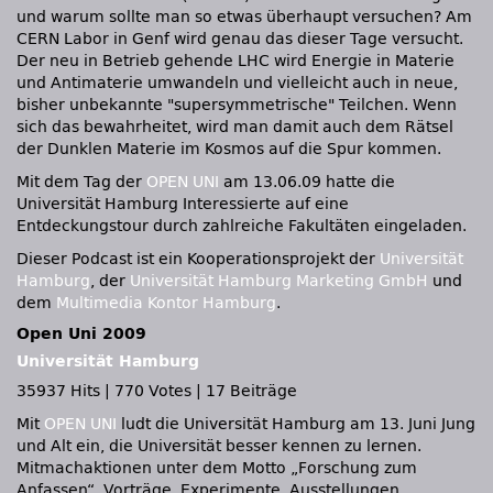
und warum sollte man so etwas überhaupt versuchen? Am
CERN
Labor in Genf wird genau das dieser Tage versucht.
Der neu in Betrieb gehende
LHC
wird Energie in Materie
und Antimaterie umwandeln und vielleicht auch in neue,
bisher unbekannte "supersymmetrische" Teilchen. Wenn
sich das bewahrheitet, wird man damit auch dem Rätsel
der Dunklen Materie im Kosmos auf die Spur kommen.
Mit dem Tag der
OPEN UNI
am 13.06.09 hatte die
Universität Hamburg Interessierte auf eine
Entdeckungstour durch zahlreiche Fakultäten eingeladen.
Dieser Podcast ist ein Kooperationsprojekt der
Universität
Hamburg
, der
Universität Hamburg Marketing GmbH
und
dem
Multimedia Kontor Hamburg
.
Open Uni 2009
Universität Hamburg
35937 Hits
|
770 Votes
|
17 Beiträge
Mit
OPEN UNI
ludt die Universität Hamburg am 13. Juni Jung
und Alt ein, die Universität besser kennen zu lernen.
Mitmachaktionen unter dem Motto „Forschung zum
Anfassen“, Vorträge, Experimente, Ausstellungen,