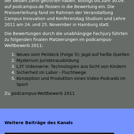
der besten Zehn getroffen haben. Votings bis zum 30.09.
auf podcampus.de flossen in die Bewertung ein. Die
Preisverleihung fand im Rahmen der Veranstaltung
Campus Innovation und Konferenztag Studium und Lehre
2011 am 24. und 25. November in Hamburg statt.
Die Bewertungen durch die unabhängige Fachjury führten
zu folgenden finalen Platzierungen im podcampus-
Wettbewerb 2011:
Neues vom Peildeck (Folge 5): Jagd auf heiße Quellen
Mysterium Juristenausbildung
L3T Videoserie: Technologien aus Sicht von Kindern
Sicherheit im Labor - Fluchtwege
Konzeption und Produktion eines Video-Podcasts im
Sport
Zu
podcampus-Wettbewerb 2011
Weitere Beiträge des Kanals