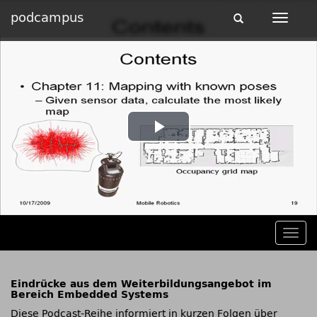
podcampus
Toggle
Toggle
navigation
navigat
Play
Video
Togg
navig
Eindrücke aus dem Weiterbildungsangebot im
Bereich Embedded Systems
Diese Podcast-Reihe informiert in kurzen Folgen über