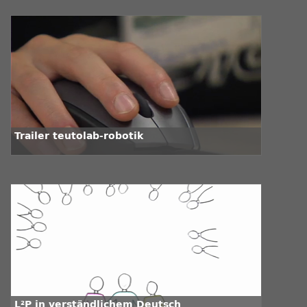
Trailer teutolab-robotik
L²P in verständlichem Deutsch