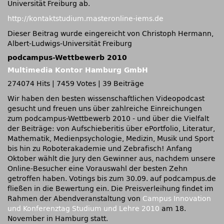
Universität Freiburg ab.
http://kontaktstudium.masteronline-iems.de
Dieser Beitrag wurde eingereicht von Christoph Hermann,
Albert-Ludwigs-Universität Freiburg
podcampus-Wettbewerb 2010
Multimedia Kontor Hamburg GmbH
274074 Hits
|
7459 Votes
|
39 Beiträge
Wir haben den besten wissenschaftlichen Videopodcast
gesucht und freuen uns über zahlreiche Einreichungen
zum podcampus-Wettbewerb 2010 - und über die Vielfalt
der Beiträge: von Aufschieberitis über ePortfolio, Literatur,
Mathematik, Medienpsychologie, Medizin, Musik und Sport
bis hin zu Roboterakademie und Zebrafisch! Anfang
Oktober wählt die Jury den Gewinner aus, nachdem unsere
Online-Besucher eine Vorauswahl der besten Zehn
getroffen haben. Votings bis zum 30.09. auf podcampus.de
fließen in die Bewertung ein. Die Preisverleihung findet im
Rahmen der Abendveranstaltung von
Campus Innovation
und Konferenztag Studium und Lehre 2010
am 18.
November in Hamburg statt.