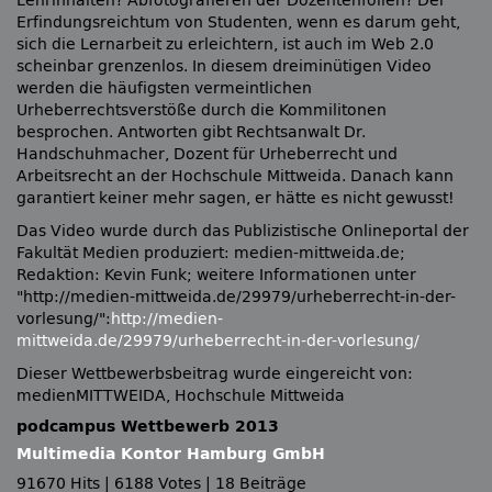
Lehrinhalten? Abfotografieren der Dozentenfolien? Der
Erfindungsreichtum von Studenten, wenn es darum geht,
sich die Lernarbeit zu erleichtern, ist auch im Web 2.0
scheinbar grenzenlos. In diesem dreiminütigen Video
werden die häufigsten vermeintlichen
Urheberrechtsverstöße durch die Kommilitonen
besprochen. Antworten gibt Rechtsanwalt Dr.
Handschuhmacher, Dozent für Urheberrecht und
Arbeitsrecht an der Hochschule Mittweida. Danach kann
garantiert keiner mehr sagen, er hätte es nicht gewusst!
Das Video wurde durch das Publizistische Onlineportal der
Fakultät Medien produziert: medien-mittweida.de;
Redaktion: Kevin Funk; weitere Informationen unter
http://medien-mittweida.de/29979/urheberrecht-in-der-
vorlesung/
:
http://medien-
mittweida.de/29979/urheberrecht-in-der-vorlesung/
Dieser Wettbewerbsbeitrag wurde eingereicht von:
medienMITTWEIDA, Hochschule Mittweida
podcampus Wettbewerb 2013
Multimedia Kontor Hamburg GmbH
91670 Hits
|
6188 Votes
|
18 Beiträge