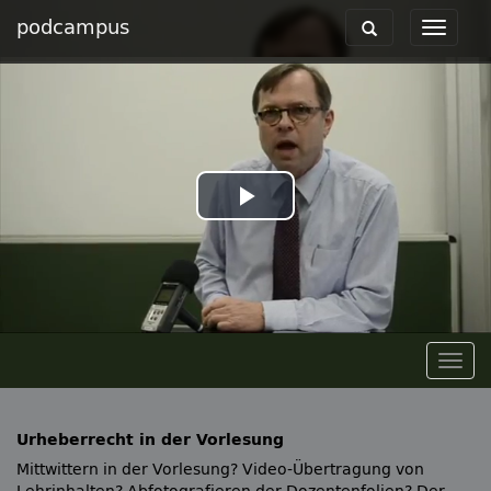
podcampus
Toggle
Toggle
navigation
navigat
Play
Video
Togg
navig
Urheberrecht in der Vorlesung
Mittwittern in der Vorlesung? Video-Übertragung von