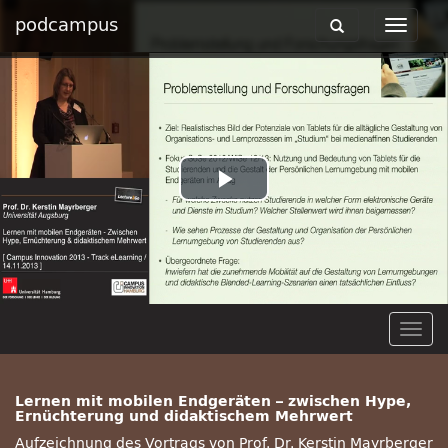
podcampus
Toggle
Toggle
navigation
navigat
Play
Video
Togg
navig
Lernen mit mobilen Endgeräten – zwischen Hype,
Ernüchterung und didaktischem Mehrwert
Aufzeichnung des Vortrags von Prof. Dr. Kerstin Mayrberger