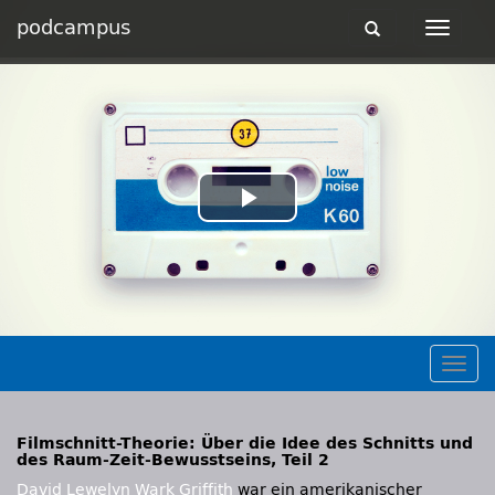
podcampus
Toggle
Toggle
navigation
navigat
Play
Video
Togg
navig
Filmschnitt-Theorie: Über die Idee des Schnitts und
des Raum-Zeit-Bewusstseins, Teil 2
David Lewelyn Wark Griffith
war ein amerikanischer