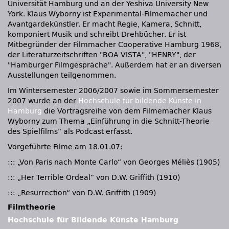
Universität Hamburg und an der Yeshiva University New
York. Klaus Wyborny ist Experimental-Filmemacher und
Avantgardekünstler. Er macht Regie, Kamera, Schnitt,
komponiert Musik und schreibt Drehbücher. Er ist
Mitbegründer der Filmmacher Cooperative Hamburg 1968,
der Literaturzeitschriften
BOA VISTA
,
HENRY
, der
Hamburger Filmgespräche
. Außerdem hat er an diversen
Ausstellungen teilgenommen.
Im Wintersemester 2006/2007 sowie im Sommersemester
2007 wurde an der
Hochschule für bildende Künste in
Hamburg
die Vortragsreihe von dem Filmemacher Klaus
Wyborny zum Thema „Einführung in die Schnitt-Theorie
des Spielfilms“ als Podcast erfasst.
Vorgeführte Filme am 18.01.07:
::: „Von Paris nach Monte Carlo“ von Georges Méliès (1905)
::: „Her Terrible Ordeal“ von D.W. Griffith (1910)
::: „Resurrection“ von D.W. Griffith (1909)
Filmtheorie
Hochschule für Bildende Künste Hamburg