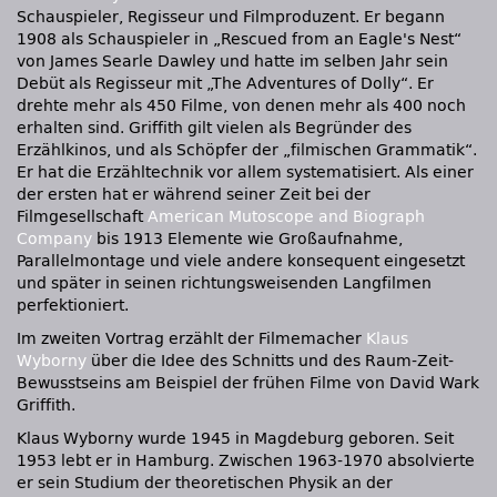
Schauspieler, Regisseur und Filmproduzent. Er begann
1908 als Schauspieler in „Rescued from an Eagle's Nest“
von James Searle Dawley und hatte im selben Jahr sein
Debüt als Regisseur mit „The Adventures of Dolly“. Er
drehte mehr als 450 Filme, von denen mehr als 400 noch
erhalten sind. Griffith gilt vielen als Begründer des
Erzählkinos, und als Schöpfer der „filmischen Grammatik“.
Er hat die Erzähltechnik vor allem systematisiert. Als einer
der ersten hat er während seiner Zeit bei der
Filmgesellschaft
American Mutoscope and Biograph
Company
bis 1913 Elemente wie Großaufnahme,
Parallelmontage und viele andere konsequent eingesetzt
und später in seinen richtungsweisenden Langfilmen
perfektioniert.
Im zweiten Vortrag erzählt der Filmemacher
Klaus
Wyborny
über die Idee des Schnitts und des Raum-Zeit-
Bewusstseins am Beispiel der frühen Filme von David Wark
Griffith.
Klaus Wyborny wurde 1945 in Magdeburg geboren. Seit
1953 lebt er in Hamburg. Zwischen 1963-1970 absolvierte
er sein Studium der theoretischen Physik an der