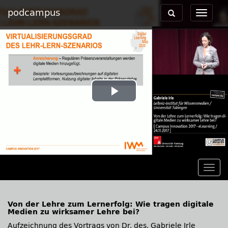
podcampus
Toggle
Toggle
navigation
navigat
Play
Video
Togg
navig
Von der Lehre zum Lernerfolg: Wie tragen digitale
Medien zu wirksamer Lehre bei?
Aufzeichnung des Vortrags von Dr. des. Gabriele Irle