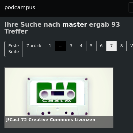
podcampus
Ihre Suche nach
master
ergab 93
Treffer
Erste
Zurück
1
...
3
4
5
6
7
8
W
Seite
J!Cast 72 Creative Commons Lizenzen