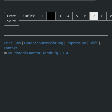
Erste
Zurück
1
...
3
4
5
6
7
8
W
Seite
Über uns
|
Datenschutzerklärung
|
Impressum
|
Hilfe
|
Kontakt
©
Multimedia Kontor Hamburg 2014