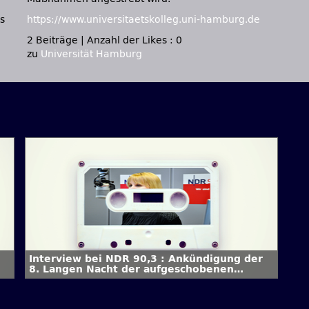
s
https://www.universitaetskolleg.uni-hamburg.de
2 Beiträge
|
Anzahl der Likes : 0
zu
Universität Hamburg
Interview bei NDR 90,3 : Ankündigung der
8. Langen Nacht der aufgeschobenen
Hausarbeiten