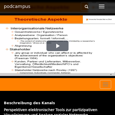
podcampus
Toggle
Toggle
navigation
navigat
Play
Video
Togg
navig
Beschreibung des Kanals
Perspektiven elektronischer Tools zur partizipativen