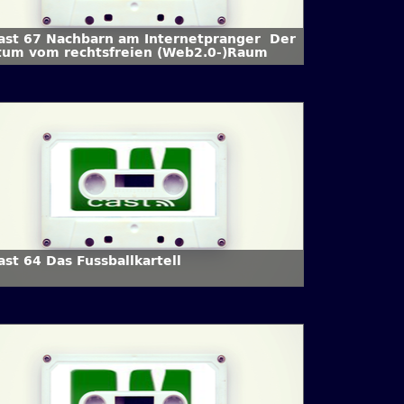
Cast 67 Nachbarn am Internetpranger  Der
rtum vom rechtsfreien (Web2.0-)Raum
ast 64 Das Fussballkartell