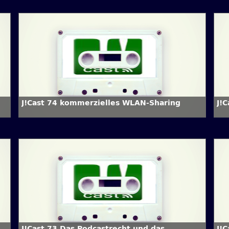
J!Cast 74 kommerzielles WLAN-Sharing
J!
J!Cast 73 Das Podcastrecht und das
J!