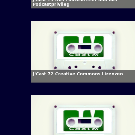
Podcastprivileg
J!Cast 72 Creative Commons Lizenzen