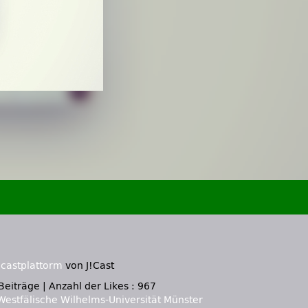
castplattorm
von J!Cast
Beiträge
|
Anzahl der Likes : 967
Westfälische Wilhelms-Universität Münster