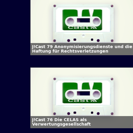
J!Cast 79 Anonymisierungsdienste und die
Haftung für Rechtsverletzungen
J!Cast 76 Die CELAS als
Verwertungsgesellschaft