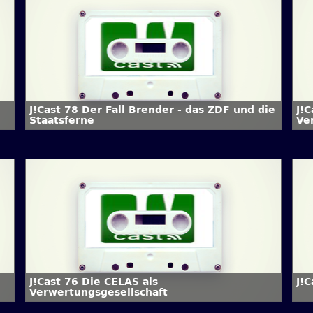
J!Cast 78 Der Fall Brender - das ZDF und die
J!
Staatsferne
Ve
J!Cast 76 Die CELAS als
J!
Verwertungsgesellschaft