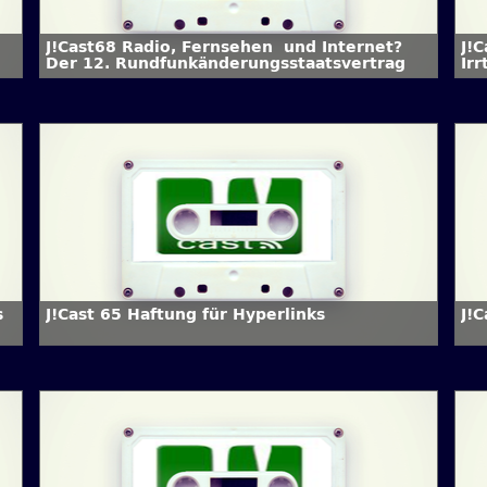
J!Cast68 Radio, Fernsehen  und Internet?
J!
Der 12. Rundfunkänderungsstaatsvertrag
Ir
s
J!Cast 65 Haftung für Hyperlinks
J!C