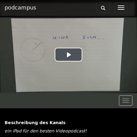
podcampus
Toggle
Toggle
navigation
navigat
Play
Video
Togg
navig
Beschreibung des Kanals
ein iPad für den besten Videopodcast!