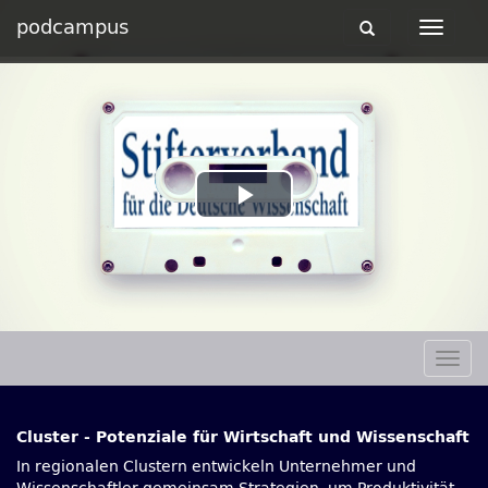
podcampus
Toggle
Toggle
navigation
navigat
Play
Video
Togg
navig
Cluster - Potenziale für Wirtschaft und Wissenschaft
In regionalen Clustern entwickeln Unternehmer und