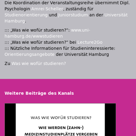
Die Koordination der Veranstaltungsreihe übernimmt Dipl.
Psychologin
Amrei Scheller
, zuständig für
Studienorientierung
und
Juniorstudium
an der
Universität
Hamburg
.
::: „Was wie wofür studieren?“:
www.uni-
hamburg.de/wwwstudieren
::: „Was wie wofür studieren?“ bei
Lecture2Go
::: Nützliche Informationen für Studieninteressierte:
Orientierungsangebote
der Universität Hamburg
Zu
Was wie wofür studieren?
Weitere Beiträge des Kanals