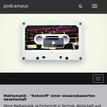
podcampus
Toggle
Toggle
navigation
navigat
Play
Video
Togg
navig
Mathematik - "Rohstoff" einer wissensbasierten
Gesellschaft
Ohne Mathematik ist Fortschritt in Technik, Wirtschaft und