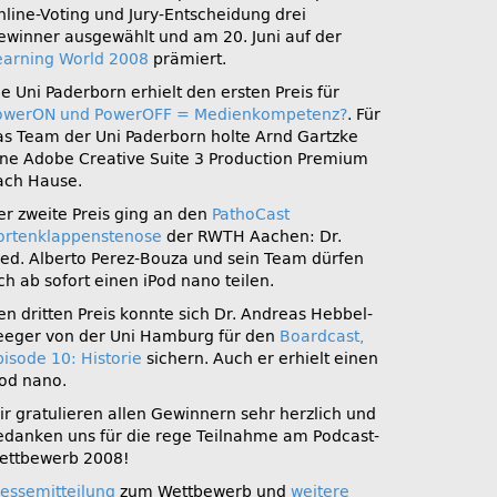
nline-Voting und Jury-Entscheidung drei
ewinner ausgewählt und am 20. Juni auf der
earning World 2008
prämiert.
e Uni Paderborn erhielt den ersten Preis für
owerON und PowerOFF = Medienkompetenz?
. Für
as Team der Uni Paderborn holte Arnd Gartzke
ine Adobe Creative Suite 3 Production Premium
ach Hause.
er zweite Preis ging an den
PathoCast
ortenklappenstenose
der
RWTH
Aachen: Dr.
ed. Alberto Perez-Bouza und sein Team dürfen
ch ab sofort einen iPod nano teilen.
en dritten Preis konnte sich Dr. Andreas Hebbel-
eeger von der Uni Hamburg für den
Boardcast,
pisode 10: Historie
sichern. Auch er erhielt einen
Pod nano.
ir gratulieren allen Gewinnern sehr herzlich und
edanken uns für die rege Teilnahme am Podcast-
ettbewerb 2008!
ressemitteilung
zum Wettbewerb und
weitere