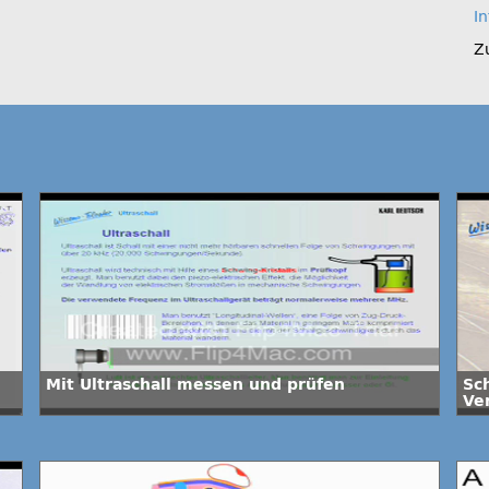
I
Z
Mit Ultraschall messen und prüfen
Sc
Ve