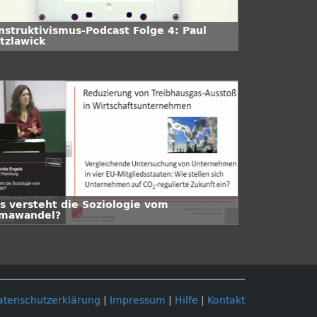
nstruktivismus-Podcast Folge 4: Paul
tzlawick
s versteht die Soziologie vom
imawandel?
atenschutzerklärung
|
Impressum
|
Hilfe
|
Kontakt