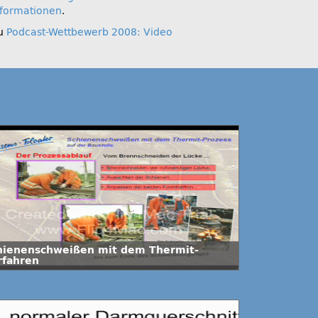
nformationen
.
u
Podcast-Wettbewerb 2008: Video
hienenschweißen mit dem Thermit-
rfahren