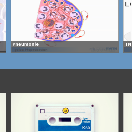
Pneumonie
TN