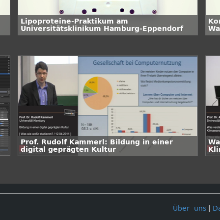
Lipoproteine-Praktikum am
Ko
Universitätsklinikum Hamburg-Eppendorf
Wa
Prof. Rudolf Kammerl: Bildung in einer
Wa
digital geprägten Kultur
Kl
Über uns
|
D