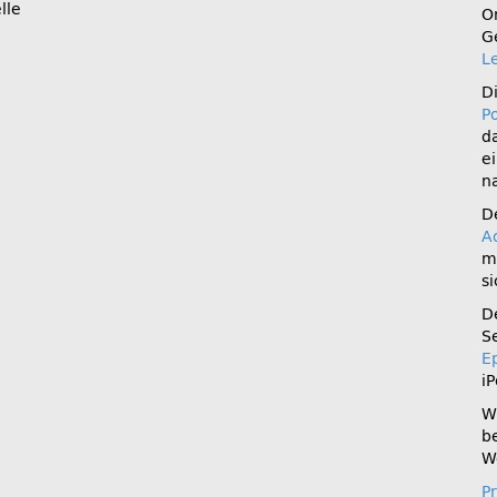
lle
O
G
L
Di
P
d
e
n
D
A
m
si
D
S
E
i
W
b
W
P