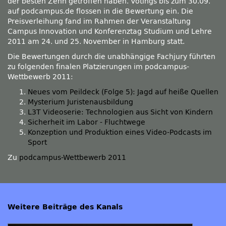
der besten Zehn getroffen haben. Votings bis zum 30.09.
auf podcampus.de flossen in die Bewertung ein. Die
Preisverleihung fand im Rahmen der Veranstaltung
Campus Innovation und Konferenztag Studium und Lehre
2011 am 24. und 25. November in Hamburg statt.
Die Bewertungen durch die unabhängige Fachjury führten
zu folgenden finalen Platzierungen im podcampus-
Wettbewerb 2011:
Neues vom Peildeck (Folge 5): Jagd auf heiße Quellen
Mysterium Juristenausbildung
L3T Videoserie: Technologien aus Sicht von Kindern
Sicherheit im Labor - Fluchtwege
Konzeption und Produktion eines Video-Podcasts im
Sport
Zu
podcampus-Wettbewerb 2011
Weitere Beiträge des Kanals