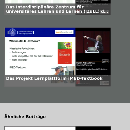
Das Interdisziplinäre Zentrum für
universitäres Lehren und Lernen (IZuLL) der
Universität Hamburg
Das Projekt Lernplattform iMED-Textbook
Ähnliche Beiträge