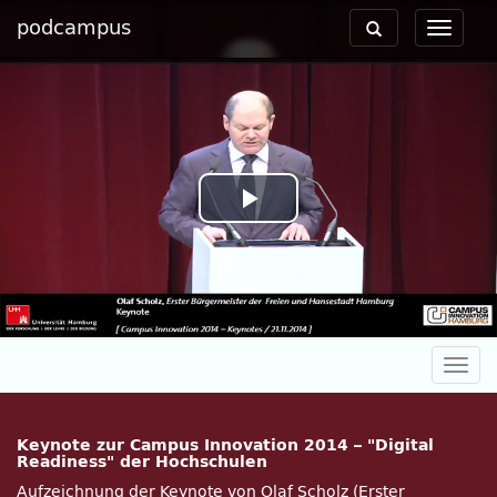
podcampus
Toggle
Toggle
navigation
navigat
Play
Video
Togg
navig
Keynote zur Campus Innovation 2014 – "Digital
Readiness" der Hochschulen
Aufzeichnung der Keynote von Olaf Scholz (Erster