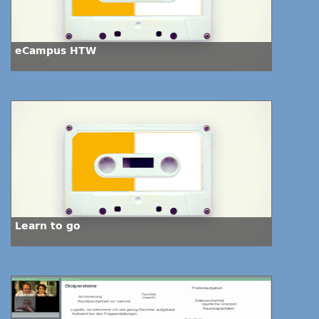
eCampus HTW
Learn to go