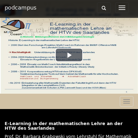
podcampus
Toggle
Toggle
navigation
navigat
Play
Video
Togg
navig
E-Learning in der mathematischen Lehre an der
HTW des Saarlandes
Prof. Dr. Barbara Grabowski vom Lehrstuhl für Mathematik