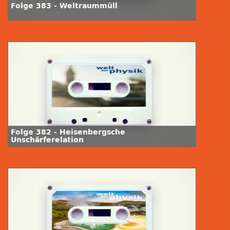
Folge 383 - Weltraummüll
Folge 382 - Heisenbergsche
Unschärferelation