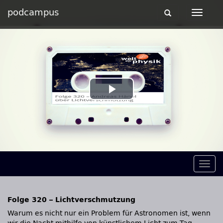
podcampus
Toggle
Toggle
navigation
navigat
Play
Video
Togg
navig
Folge 320 – Lichtverschmutzung
Warum es nicht nur ein Problem für Astronomen ist, wenn