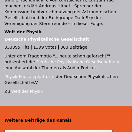
wir die Nacht mithilfe von künstlichem Licht zum Tag
machen, erklärt Andreas Hänel – Sprecher der
Kommission Lichtverschmutzung der Astronomischen
Gesellschaft und der Fachgruppe Dark Sky der
Vereinigung der Sternfreunde – in dieser Folge.
Welt der Physik
Deutsche Physikalische Gesellschaft
333395 Hits
|
1399 Votes
|
383 Beiträge
Unter dem Fragemotto
... heute schon geforscht?
präsentiert die
Deutsche Physikalische Gesellschaft e.V.
eine Auswahl der Themen als Audio-Podcast.
Physik-Podcastplattform
der Deutschen Physikalischen
Gesellschaft e.V.
Zu
Welt der Physik
Weitere Beiträge des Kanals