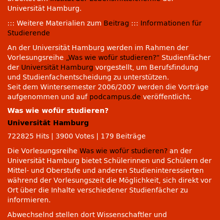
Universität Hamburg.
::: Weitere Materialien zum
Beitrag
:::
Informationen für
Studierende
An der Universität Hamburg werden im Rahmen der
Vorlesungsreihe
„Was wie wofür studieren?“
Studienfächer
der
Universität Hamburg
vorgestellt, um Berufsfindung
und Studienfachentscheidung zu unterstützen.
Seit dem Wintersemester 2006/2007 werden die Vorträge
aufgenommen und auf
podcampus.de
veröffentlicht.
Was wie wofür studieren?
Universität Hamburg
722825 Hits
|
3900 Votes
|
179 Beiträge
Die Vorlesungsreihe
Was wie wofür studieren?
an der
Universität Hamburg bietet Schülerinnen und Schülern der
Mittel- und Oberstufe und anderen Studieninteressierten
während der Vorlesungszeit die Möglichkeit, sich direkt vor
Ort über die Inhalte verschiedener Studienfächer zu
informieren.
Abwechselnd stellen dort Wissenschaftler und