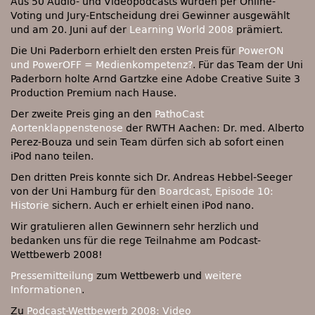
Aus 50 Audio- und Videopodcasts wurden per Online-
Voting und Jury-Entscheidung drei Gewinner ausgewählt
und am 20. Juni auf der
Learning World 2008
prämiert.
Die Uni Paderborn erhielt den ersten Preis für
PowerON
und PowerOFF = Medienkompetenz?
. Für das Team der Uni
Paderborn holte Arnd Gartzke eine Adobe Creative Suite 3
Production Premium nach Hause.
Der zweite Preis ging an den
PathoCast
Aortenklappenstenose
der
RWTH
Aachen: Dr. med. Alberto
Perez-Bouza und sein Team dürfen sich ab sofort einen
iPod nano teilen.
Den dritten Preis konnte sich Dr. Andreas Hebbel-Seeger
von der Uni Hamburg für den
Boardcast, Episode 10:
Historie
sichern. Auch er erhielt einen iPod nano.
Wir gratulieren allen Gewinnern sehr herzlich und
bedanken uns für die rege Teilnahme am Podcast-
Wettbewerb 2008!
Pressemitteilung
zum Wettbewerb und
weitere
Informationen
.
Zu
Podcast-Wettbewerb 2008: Video