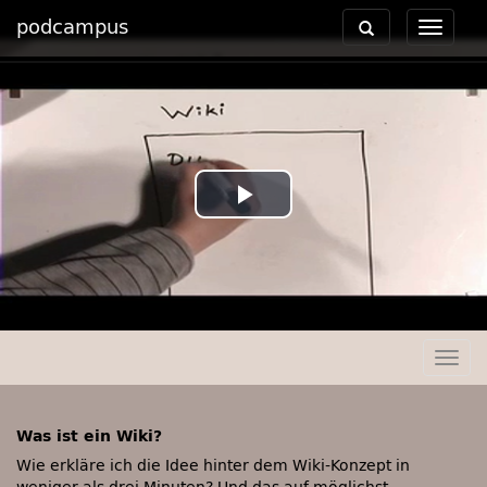
podcampus
Toggle
Toggle
navigation
navigat
Play
Video
Togg
navig
Was ist ein Wiki?
Wie erkläre ich die Idee hinter dem Wiki-Konzept in