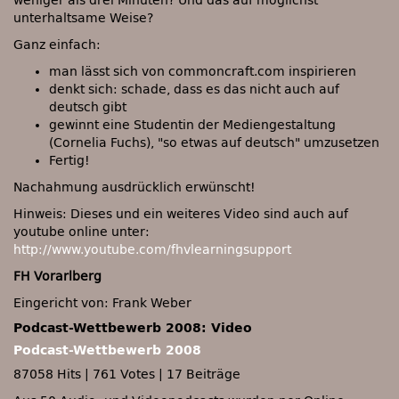
weniger als drei Minuten? Und das auf möglichst
unterhaltsame Weise?
Ganz einfach:
man lässt sich von commoncraft.com inspirieren
denkt sich: schade, dass es das nicht auch auf
deutsch gibt
gewinnt eine Studentin der Mediengestaltung
(Cornelia Fuchs), "so etwas auf deutsch" umzusetzen
Fertig!
Nachahmung ausdrücklich erwünscht!
Hinweis: Dieses und ein weiteres Video sind auch auf
youtube online unter:
http://www.youtube.com/fhvlearningsupport
FH Vorarlberg
Eingericht von: Frank Weber
Podcast-Wettbewerb 2008: Video
Podcast-Wettbewerb 2008
87058 Hits
|
761 Votes
|
17 Beiträge