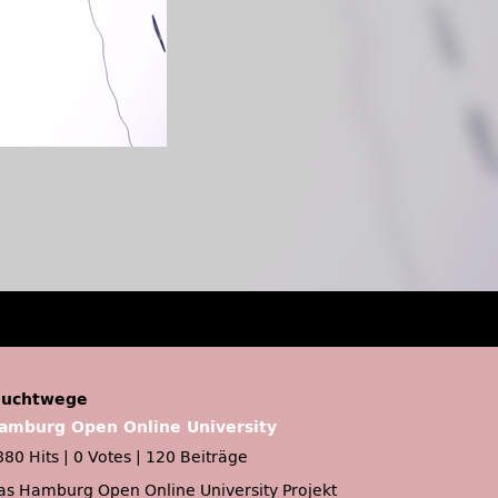
luchtwege
amburg Open Online University
880 Hits
|
0 Votes
|
120 Beiträge
as Hamburg Open Online University Projekt