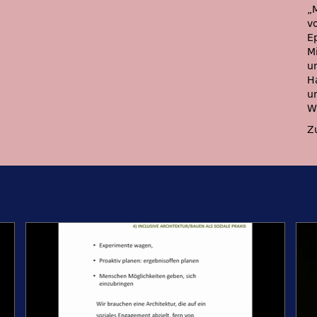
„
v
E
M
u
H
u
W
Z