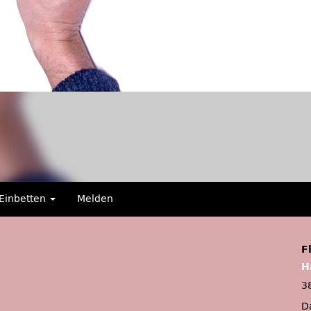
Einbetten
Melden
F
H
3
D