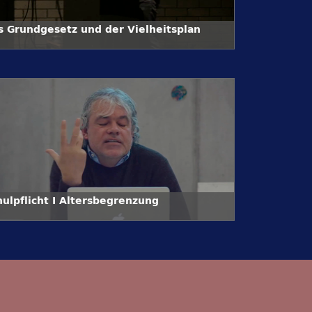
s Grundgesetz und der Vielheitsplan
hulpflicht I Altersbegrenzung