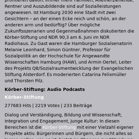
profitieren davon. Immer mehr Familien, Alleinerziehende,
Rentner und Auszubildende sind auf Sozialleistungen
angewiesen. Ist Hamburg 2030 eine Stadt mit zwei
Gesichtern – an der einen Ecke reich und schön, an der
anderen arm und bedürftig? Über mögliche
Zukunftsszenarien und Gegenmaßnahmen diskutierten die
Körber-Stiftung und NDR 90,3 am 6. Juni im NDR
Radiohaus. Zu Gast waren die Hamburger Sozialsenatorin
Melanie Leonhard, Simon Güntner, Professor für
Sozialpolitik an der Hochschule für Angewandte
Wissenschaften Hamburg (HAW), und Armin Oertel, Leiter
des Projekts Q8/Sozialraumentwicklung der Evangelischen
Stiftung Alsterdorf. Es moderierten Catarina Felixmüller
und Thorsten Pilz.
Körber-Stiftung: Audio Podcasts
Körber-Stiftung
277683 Hits
|
2219 Votes
|
233 Beiträge
Dialog und Verständigung, Bildung und Wissenschaft,
Integration und Engagement, Junge Kultur: In diesen
Bereichen ist die
Körber-Stiftung
mit einer Vielzahl eigener
Projekte aktiv. Bürgerinnen und Bürgern, die nicht alles so