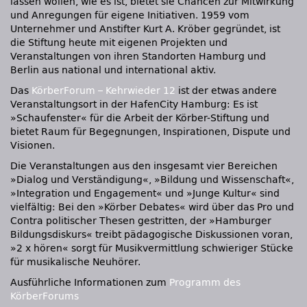
lassen wollen, wie es ist, bietet sie Chancen zur Mitwirkung
und Anregungen für eigene Initiativen. 1959 vom
Unternehmer und Anstifter Kurt A. Kröber gegründet, ist
die Stiftung heute mit eigenen Projekten und
Veranstaltungen von ihren Standorten Hamburg und
Berlin aus national und international aktiv.
Das
KörberForum – Kehrwieder 12
ist der etwas andere
Veranstaltungsort in der HafenCity Hamburg: Es ist
»Schaufenster« für die Arbeit der Körber-Stiftung und
bietet Raum für Begegnungen, Inspirationen, Dispute und
Visionen.
Die Veranstaltungen aus den insgesamt vier Bereichen
»Dialog und Verständigung«, »Bildung und Wissenschaft«,
»Integration und Engagement« und »Junge Kultur« sind
vielfältig: Bei den »Körber Debates« wird über das Pro und
Contra politischer Thesen gestritten, der »Hamburger
Bildungsdiskurs« treibt pädagogische Diskussionen voran,
»2 x hören« sorgt für Musikvermittlung schwieriger Stücke
für musikalische Neuhörer.
Ausführliche Informationen zum
Programm des
KörberForums