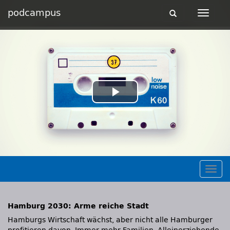
podcampus
Toggle
Toggle
navigation
navigat
Play
Video
Togg
navig
Hamburg 2030: Arme reiche Stadt
Hamburgs Wirtschaft wächst, aber nicht alle Hamburger