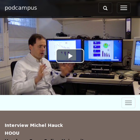
podcampus
Toggle
Toggle
navigation
navigat
Play
Video
Togg
navig
Interview Michel Hauck
HOOU