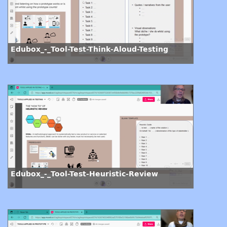
Edubox_-_Tool-Test-Think-Aloud-Testing
Edubox_-_Tool-Test-Heuristic-Review