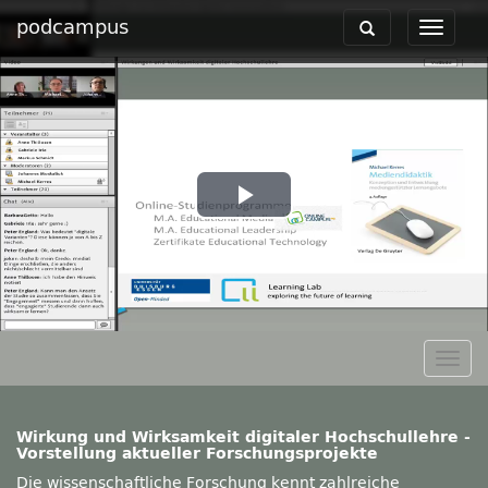
podcampus
Toggle
Toggle
navigation
navigat
Play
Video
Togg
navig
Wirkung und Wirksamkeit digitaler Hochschullehre -
Vorstellung aktueller Forschungsprojekte
Die wissenschaftliche Forschung kennt zahlreiche